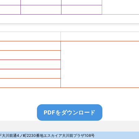
PDFをダウンロード
区下大川前通4ノ町2230番地
エスカイア大川前プラザ108号