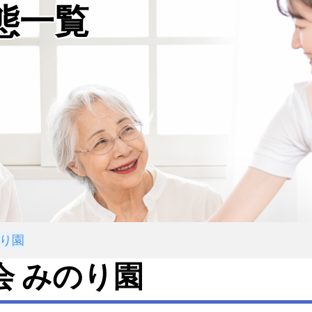
態一覧
のり園
会 みのり園