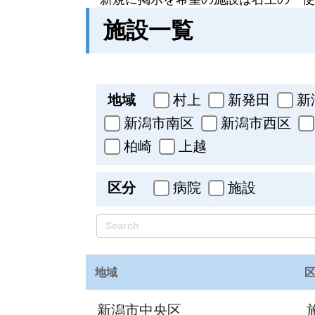
施設一覧
全て
地域
村上
新発田
新
新潟市南区
新潟市西区
柏崎
上越
全て
区分
病院
施設
Search
地域
新潟市中央区