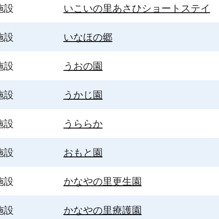
施設
いこいの里あさひショートステイ
施設
いなほの郷
施設
うおの園
施設
うかじ園
施設
うららか
施設
おもと園
施設
かなやの里更生園
施設
かなやの里療護園