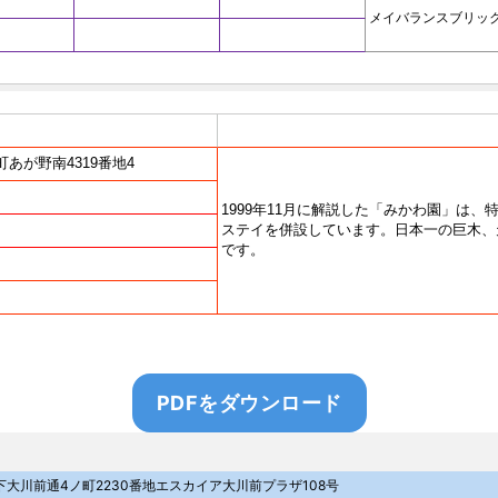
PDFをダウンロード
区下大川前通4ノ町2230番地
エスカイア大川前プラザ108号