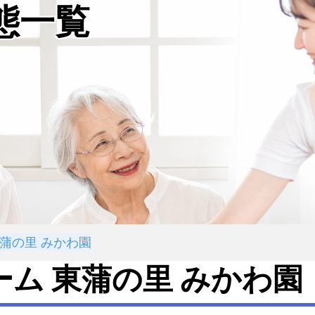
態一覧
蒲の里 みかわ園
ム 東蒲の里 みかわ園