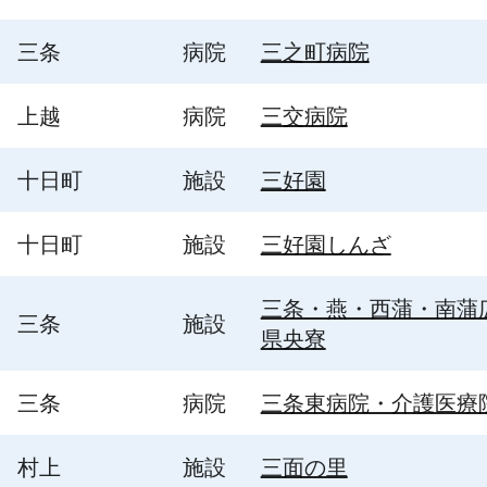
三条
病院
三之町病院
上越
病院
三交病院
十日町
施設
三好園
十日町
施設
三好園しんざ
三条・燕・西蒲・南蒲
三条
施設
県央寮
三条
病院
三条東病院・介護医療
村上
施設
三面の里