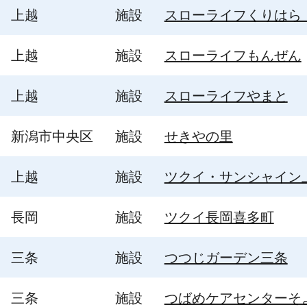
上越
施設
スローライフくりはら
上越
施設
スローライフもんぜん
上越
施設
スローライフやまと
新潟市中央区
施設
せきやの里
上越
施設
ツクイ・サンシャイン
長岡
施設
ツクイ長岡喜多町
三条
施設
つつじガーデン三条
三条
施設
つばめケアセンターそ