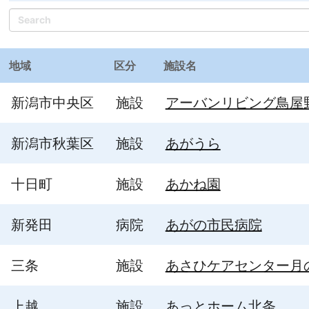
Search
地域
区分
施設名
新潟市中央区
施設
アーバンリビング鳥屋
新潟市秋葉区
施設
あがうら
十日町
施設
あかね園
新発田
病院
あがの市民病院
三条
施設
あさひケアセンター月
上越
施設
あっとホーム北条