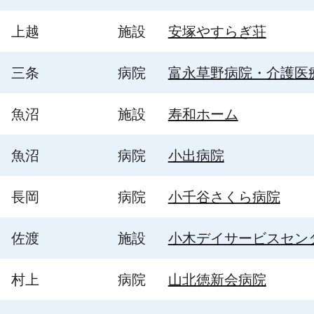
上越
施設
安塚やすらぎ荘
三条
病院
富永草野病院・介護医
魚沼
施設
寿和ホーム
魚沼
病院
小出病院
長岡
病院
小千谷さくら病院
佐渡
施設
小木デイサービスセン
村上
病院
山北徳新会病院