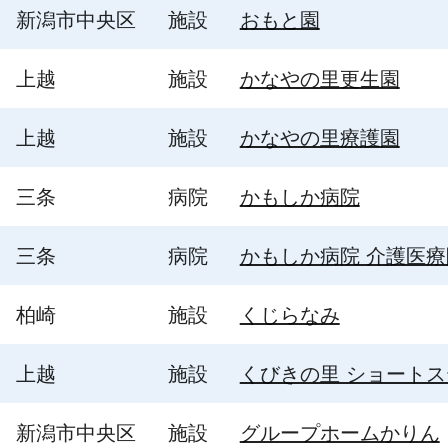
新潟市中央区
施設
おもと園
上越
施設
かなやの里更生園
上越
施設
かなやの里療護園
三条
病院
かもしか病院
三条
病院
かもしか病院 介護医療
柏崎
施設
くじらなみ
上越
施設
くびきの里 ショートス
新潟市中央区
施設
グループホームかりん