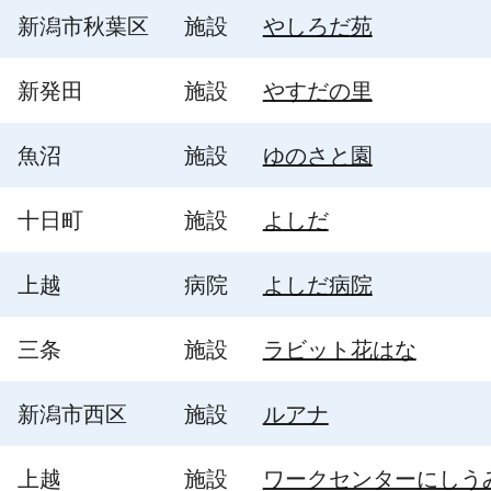
新潟市秋葉区
施設
やしろだ苑
新発田
施設
やすだの里
魚沼
施設
ゆのさと園
十日町
施設
よしだ
上越
病院
よしだ病院
三条
施設
ラビット花はな
新潟市西区
施設
ルアナ
上越
施設
ワークセンターにしう