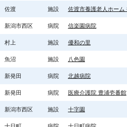
佐渡
施設
佐渡市養護老人ホーム
新潟市西区
病院
信楽園病院
村上
施設
優和の里
魚沼
施設
八色園
新発田
病院
北越病院
新発田
病院
医療介護院 豊浦壱番館
新潟市西区
施設
十字園
十日町
病院
十日町病院