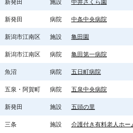
新発田
施設
中井さくら園
新発田
病院
中条中央病院
新潟市江南区
施設
亀田園
新潟市江南区
病院
亀田第一病院
魚沼
病院
五日町病院
五泉・阿賀町
病院
五泉中央病院
新発田
施設
五頭の里
三条
施設
介護付き有料老人ホー