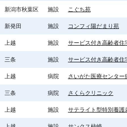
新潟市秋葉区
施設
こぐち苑
新発田
施設
コンフィ陽だまり苑
上越
施設
サービス付き高齢者住宅
三条
施設
サービス付き高齢者住
上越
病院
さいがた医療センター
三条
病院
さくらクリニック
上越
施設
サテライト型特別養護
上越
施設
サンクス柿崎