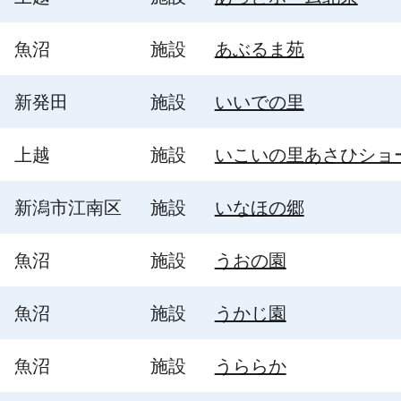
魚沼
施設
あぶるま苑
新発田
施設
いいでの里
上越
施設
いこいの里あさひショ
新潟市江南区
施設
いなほの郷
魚沼
施設
うおの園
魚沼
施設
うかじ園
魚沼
施設
うららか