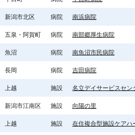
新潟市北区
病院
南浜病院
五泉・阿賀町
病院
南部郷厚生病院
魚沼
病院
南魚沼市民病院
長岡
病院
吉田病院
上越
施設
名立デイサービスセン
新潟市江南区
施設
向陽の里
上越
施設
在住複合型施設ケアハ