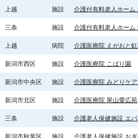
上越
施設
介護付有料老人ホーム
三条
施設
介護付有料老人ホーム
上越
病院
介護医療院 えがおと
新潟市西区
施設
介護医療院 こばり園
新潟市中央区
施設
介護医療院 みどりケ
新潟市北区
施設
介護医療院 尾山愛広苑
三条
施設
介護老人保健施設 エ
新潟市秋葉区
施設
介護老人保健施設 おぎ