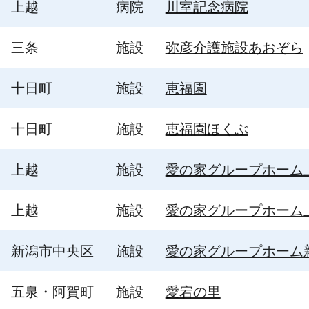
上越
病院
川室記念病院
三条
施設
弥彦介護施設あおぞら
十日町
施設
恵福園
十日町
施設
恵福園ほくぶ
上越
施設
愛の家グループホーム
上越
施設
愛の家グループホーム
新潟市中央区
施設
愛の家グループホーム
五泉・阿賀町
施設
愛宕の里