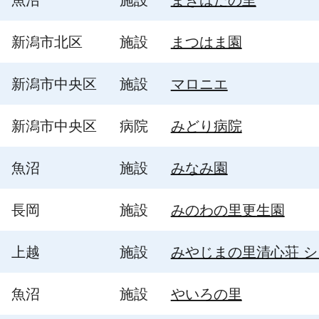
新潟市北区
施設
まつはま園
新潟市中央区
施設
マロニエ
新潟市中央区
病院
みどり病院
魚沼
施設
みなみ園
長岡
施設
みのわの里更生園
上越
施設
みやじまの里清心荘 
魚沼
施設
やいろの里