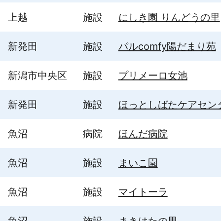
上越
施設
にしき園 りんどうの里
新発田
施設
パルcomfy陽だまり苑
新潟市中央区
施設
プリメーロ女池
新発田
施設
ほっとしばたケアセン
魚沼
病院
ほんだ病院
魚沼
施設
まいこ園
魚沼
施設
マイトーラ
魚沼
施設
まきはたの里